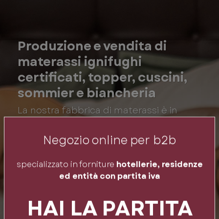
Produzione e vendita di
materassi ignifughi
certificati, topper, cuscini,
sommier e biancheria
La nostra fabbrica di materassi è in
Toscana. Lavoriamo da sempre e
conosciamo bene esigenze di hotel,
Negozio online per b2b
b&b e hotellerie in genere. Da anni
siamo fornitori anche per residenze per
specializzato in forniture
hotellerie, residenze
anziani e studenti, case di riposo,
ed entità con partita iva
navale, accoglienza e il mondo del
HAI LA PARTITA
contract in genere. Qualità, Sostenibilità
e Affidabilità i nostri punti di forza.