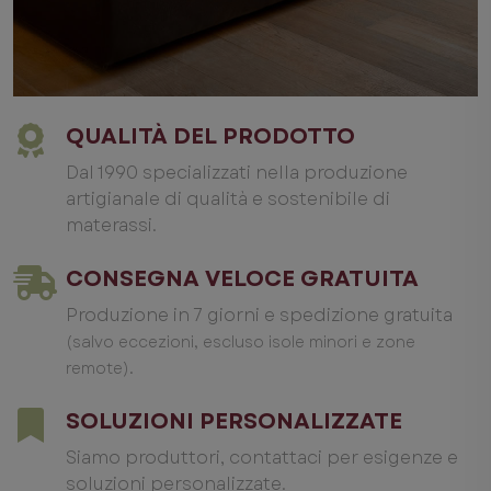
QUALITÀ DEL PRODOTTO
Dal 1990 specializzati nella produzione
artigianale di qualità e sostenibile di
materassi.
CONSEGNA VELOCE GRATUITA
Produzione in 7 giorni e spedizione gratuita
(salvo eccezioni, escluso isole minori e zone
.
remote)
SOLUZIONI PERSONALIZZATE
Siamo produttori, contattaci per esigenze e
soluzioni personalizzate.