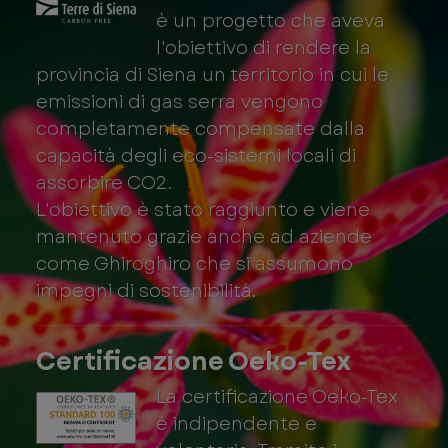
è un progetto che aveva
l'obiettivo di rendere la
provincia di Siena un territorio in cui le
emissioni di gas serra vengono
completamente compensate dalla
capacità degli eco-sistemi locali di
assorbire CO2.
L'obiettivo è stato raggiunto e viene
mantenuto grazie anche ad aziende
come Ghiroghiro che si assumono
impegni di sostenibilità.
Certificazione Oeko-Tex
La certificazione Oeko-Tex
è indipendente e