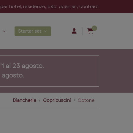
er hotel, residenze, b&b, open air, contract
0
Starter set
’1 al 23 agosto.
4 agosto.
Biancheria
Copricuscini
Cotone