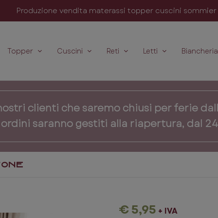
Produzione vendita materassi topper cuscini sommier p
Topper
Cuscini
Reti
Letti
Biancheria
stri clienti che saremo chiusi per ferie dall
i ordini saranno gestiti alla riapertura, dal 2
TONE
€ 5,95
+ IVA