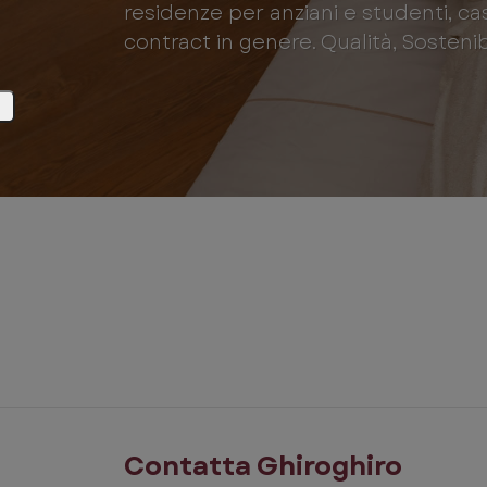
residenze per anziani e studenti, ca
contract in genere. Qualità, Sostenibil
Contatta Ghiroghiro