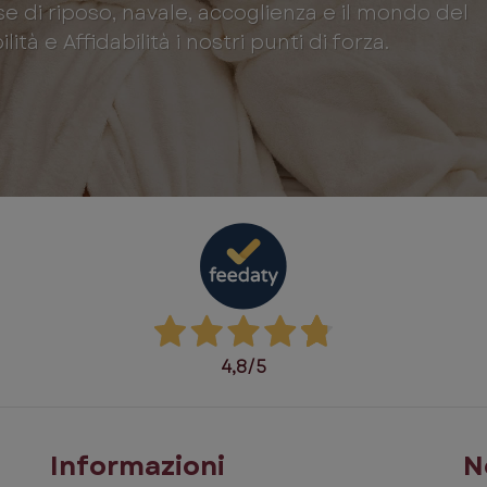
se di riposo, navale, accoglienza e il mondo del
ità e Affidabilità i nostri punti di forza.
4,8
/5
Informazioni
N