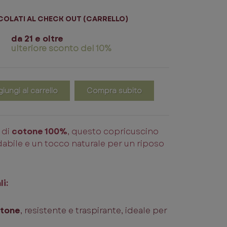
COLATI AL CHECK OUT (CARRELLO)
da 21 e oltre
ulteriore sconto del 10%
iungi al carrello
Compra subito
o di
cotone 100%
, questo copricuscino
dabile e un tocco naturale per un riposo
i:
otone
, resistente e traspirante, ideale per