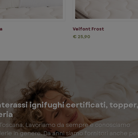
a
Velfont Frost
€ 25,90
erassi ignifughi certificati, topper
eria
in Toscana. Lavoriamo da sempre e conosciamo
erie in genere. Da anni siamo fornitori anche pe