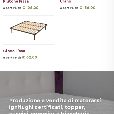
Plutone Fissa
Urano
sono un privato
€ 106,20
€ 156,00
a partire da
a partire da
Giove Fissa
€ 62,00
a partire da
Produzione e vendita di materassi
ignifughi certificati, topper,
cuscini, sommier e biancheria