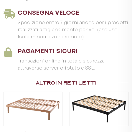
CONSEGNA VELOCE
Negozio online per b2b
Spedizione entro 7 giorni anche per i prodotti
realizzati artigianalmente per voi (escluso
specializzato in forniture
hotellerie, residenze
Isole minori e zone remote).
ed entità con partita iva
PAGAMENTI SICURI
HAI LA PARTITA
Transazioni online in totale sicurezza
attraverso server criptato e SSL.
IVA?
Altro in Reti Letti
Si, ho la partita iva,
continuo sul sito
No,