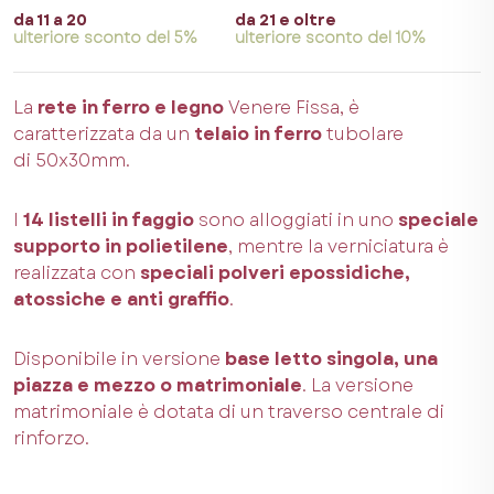
da 11 a 20
da 21 e oltre
ulteriore sconto del 5%
ulteriore sconto del 10%
La
rete in ferro e legno
Venere Fissa, è
caratterizzata da un
telaio in ferro
tubolare
di 50x30mm.
I
14 listelli in faggio
sono alloggiati in uno
speciale
supporto in polietilene
, mentre la verniciatura è
realizzata con
speciali polveri epossidiche,
atossiche e anti graffio
.
Disponibile in versione
base letto singola, una
piazza e mezzo o matrimoniale
. La versione
matrimoniale è dotata di un traverso centrale di
rinforzo.