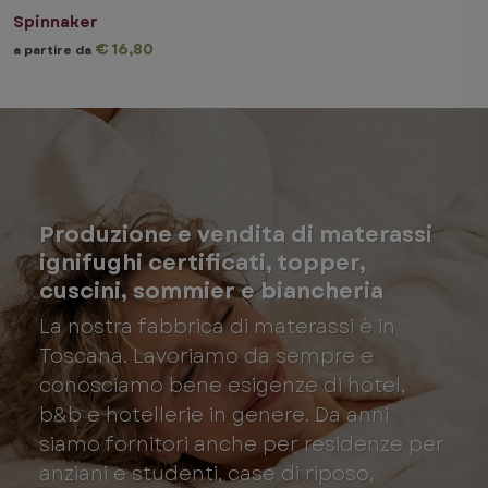
Spinnaker
€ 16,80
a partire da
Produzione e vendita di materassi
ignifughi certificati, topper,
cuscini, sommier e biancheria
La nostra fabbrica di materassi è in
Toscana. Lavoriamo da sempre e
conosciamo bene esigenze di hotel,
b&b e hotellerie in genere. Da anni
siamo fornitori anche per residenze per
anziani e studenti, case di riposo,