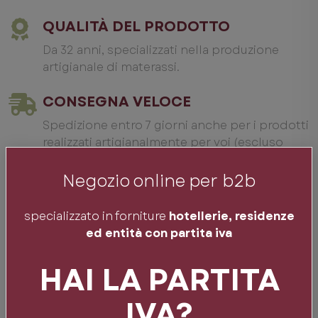
QUALITÀ DEL PRODOTTO
Da 32 anni, specializzati nella produzione
artigianale di materassi.
CONSEGNA VELOCE
Spedizione entro 7 giorni anche per i prodotti
realizzati artigianalmente per voi (escluso
Isole minori e zone remote).
Negozio online per b2b
PAGAMENTI SICURI
specializzato in forniture
hotellerie, residenze
Transazioni online in totale sicurezza
ed entità con partita iva
attraverso server criptato e SSL.
HAI LA PARTITA
Altro in Biancheria Coprimaterassi
IVA?